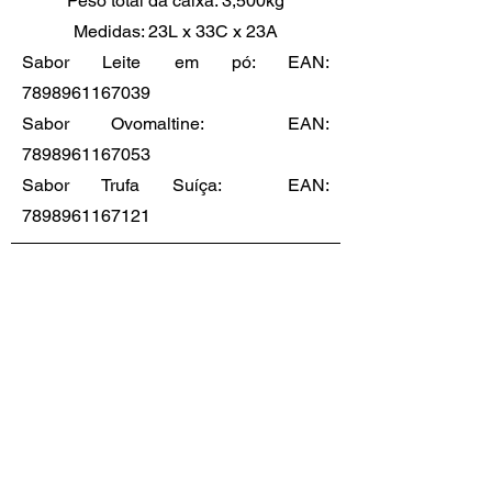
Peso total da caixa: 3,500kg
Medidas: 23L x 33C x 23A
Sabor Leite em pó: EAN:
7898961167039
Sabor Ovomaltine: EAN:
7898961167053
Sabor Trufa Suíça: EAN:
7898961167121