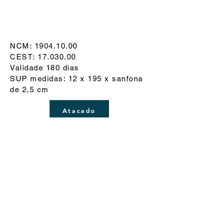
NCM:
1904.10.00
CEST:
17.030.00
Validade 180 dias
SUP medidas: 12 x 195 x sanfona
de 2,5 cm
Atacado
Loja On-line
Servicio
Ziepop Alimentos Ltda - CNPJ:
23.750.657
/0001-71
Sao Paulo-SP.
Teléfono:
+55 (11) 4119-4129