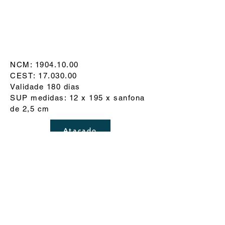
NCM:
1904.10.00
CEST:
17.030.00
Validade 180 dias
SUP medidas: 12 x 195 x sanfona
de 2,5 cm
Atacado
Loja On-line
Servicio
Ziepop Alimentos Ltda - CNPJ:
23.750.657
/0001-71