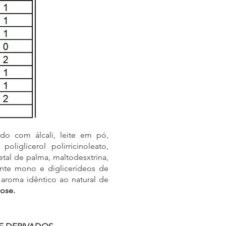
do com álcali, leite em pó,
poliglicerol polirricinoleato,
etal de palma, maltodesxtrina,
cante mono e diglicerídeos de
, aroma idêntico ao natural de
cose.