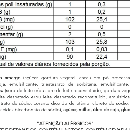
io amargo
(açúcar, gordura vegetal, cacau em pó processa
ja, emulsificante, triestearato de sorbitana, emulsificante, 
eo
(soro de leite e/ou soro de leite reconstituído, gordura veg
eite desnatado e/ou leite desnatado reconstituído, emulsifi
citrato de sódio, corante dióxido de titânio, cloreto de sódio
 acidez bicarbonato de sódio),
açúcar, milho, óleo de soja, glu
"ATENÇÃO ALÉRGICOS"